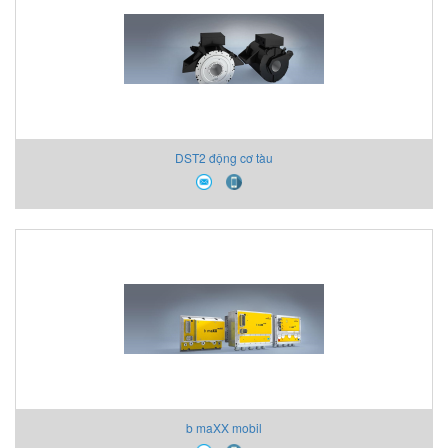
DST2 động cơ tàu
b maXX mobil