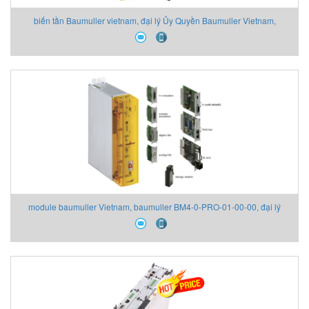
biến tần Baumuller vietnam, đại lý Ủy Quyền Baumuller Vietnam,
Baumuller BM5543-SI06-0100-0128-00-2116-E80, Baumuller vietnam
module baumuller Vietnam, baumuller BM4-0-PRO-01-00-00, đại lý
baumuller vietnam