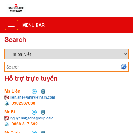
MENU BAR
Toggle
navigation
Search
Hỗ trợ trực tuyến
Ms Liên
lien.ans@ansvietnam.com
0902937088
Mr Bỉ
nguyenbi@ansgroup.asia
0868 317 692
Mr Tính