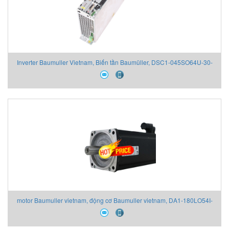
Inverter Baumuller Vietnam, Biến tần Baumüller, DSC1-045SO64U-30-
54-EOA-DPP-K-AN-O-TC1,đại lý Baumuller vietnam, Baumuller vietnam
motor Baumuller vietnam, động cơ Baumuller vietnam, DA1-180LO54I-
17-5-DOB-1-NT9-R9R-AA-O+AH1+QS1, đại lý baumuller vietnam