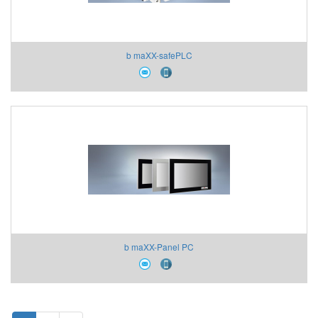
b maXX-safePLC
b maXX-Panel PC