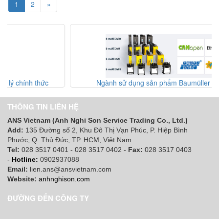
1
2
»
Ngành sử dụng sản phẩm Baumüller ở Vietnam
S
THÔNG TIN LIÊN HỆ
ANS Vietnam (Anh Nghi Son Service Trading Co., Ltd.)
Add:
135 Đường số 2, Khu Đô Thị Vạn Phúc, P. Hiệp Bình
Phước, Q. Thủ Đức, TP. HCM
, Việt Nam
Tel:
028 3517 0401 - 028 3517 0402 -
Fax:
028 3517 0403
-
Hotline:
0902937088
Email:
lien.ans@ansvietnam.com
Website:
anhnghison.com
ĐƯỜNG ĐẾN CÔNG TY