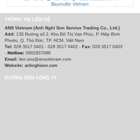
Baumuller Vietnam
THÔNG TIN LIÊN HỆ
ANS Vietnam (Anh Nghi Son Service Trading Co., Ltd.)
Add:
135 Đường số 2, Khu Đô Thị Vạn Phúc, P. Hiệp Bình
Phước, Q. Thủ Đức, TP. HCM
, Việt Nam
Tel:
028 3517 0401 - 028 3517 0402 -
Fax:
028 3517 0403
-
Hotline:
0902937088
Email:
lien.ans@ansvietnam.com
Website:
anhnghison.com
ĐƯỜNG ĐẾN CÔNG TY