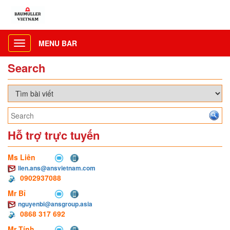
MENU BAR
Toggle
navigation
Search
Hỗ trợ trực tuyến
Ms Liên
lien.ans@ansvietnam.com
0902937088
Mr Bỉ
nguyenbi@ansgroup.asia
0868 317 692
Mr Tính