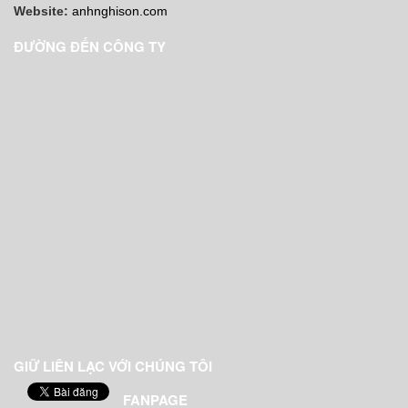
Website:
anhnghison.com
ĐƯỜNG ĐẾN CÔNG TY
GIỮ LIÊN LẠC VỚI CHÚNG TÔI
FANPAGE