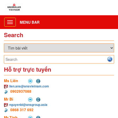
MENU BAR
Toggle
navigation
Search
Hỗ trợ trực tuyến
Ms Liên
lien.ans@ansvietnam.com
0902937088
Mr Bỉ
nguyenbi@ansgroup.asia
0868 317 692
Mr Tính